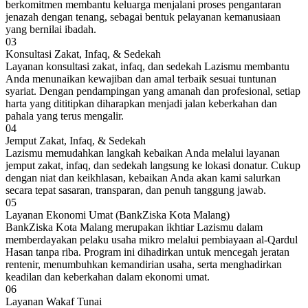
berkomitmen membantu keluarga menjalani proses pengantaran
jenazah dengan tenang, sebagai bentuk pelayanan kemanusiaan
yang bernilai ibadah.
03
Konsultasi Zakat, Infaq, & Sedekah
Layanan konsultasi zakat, infaq, dan sedekah Lazismu membantu
Anda menunaikan kewajiban dan amal terbaik sesuai tuntunan
syariat. Dengan pendampingan yang amanah dan profesional, setiap
harta yang dititipkan diharapkan menjadi jalan keberkahan dan
pahala yang terus mengalir.
04
Jemput Zakat, Infaq, & Sedekah
Lazismu memudahkan langkah kebaikan Anda melalui layanan
jemput zakat, infaq, dan sedekah langsung ke lokasi donatur. Cukup
dengan niat dan keikhlasan, kebaikan Anda akan kami salurkan
secara tepat sasaran, transparan, dan penuh tanggung jawab.
05
Layanan Ekonomi Umat (BankZiska Kota Malang)
BankZiska Kota Malang merupakan ikhtiar Lazismu dalam
memberdayakan pelaku usaha mikro melalui pembiayaan al-Qardul
Hasan tanpa riba. Program ini dihadirkan untuk mencegah jeratan
rentenir, menumbuhkan kemandirian usaha, serta menghadirkan
keadilan dan keberkahan dalam ekonomi umat.
06
Layanan Wakaf Tunai