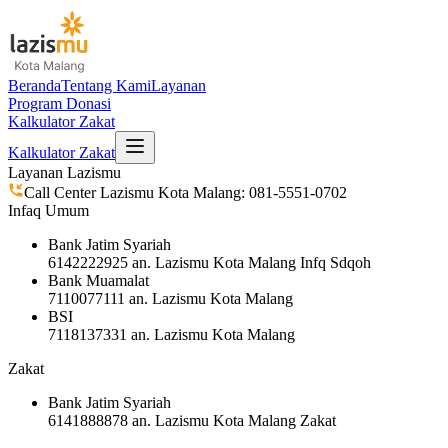
Beranda
Tentang Kami
Layanan
Program Donasi
Kalkulator Zakat
Kalkulator Zakat
Layanan Lazismu
Call Center Lazismu Kota Malang:
081-5551-0702
Infaq Umum
Bank Jatim Syariah
6142222925
an. Lazismu Kota Malang Infq Sdqoh
Bank Muamalat
7110077111
an. Lazismu Kota Malang
BSI
7118137331
an. Lazismu Kota Malang
Zakat
Bank Jatim Syariah
6141888878
an. Lazismu Kota Malang Zakat