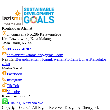
Kontak dan Alamat
Jl. Gajayana No.28b Ketawangede
Kec.Lowokwaru, Kota Malang,
Jawa Timur, 65144
081-5551-0702
admlazismukotamalang@gmail.com
Navigasi
Beranda
Tentang Kami
Layanan
Program Donasi
Kalkulator
zakat
Media Sosial
Facebook
Instagram
Tik Tok
Youtube
Konsultasi Zakat?
Hubungi Kami via WA
Copyright © 2025. All Rights Reserved.
Design by Cherrypick