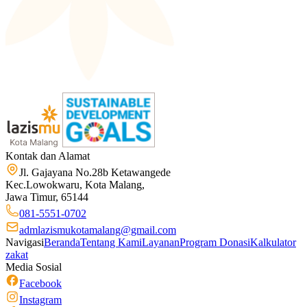
Kontak dan Alamat
Jl. Gajayana No.28b Ketawangede
Kec.Lowokwaru, Kota Malang,
Jawa Timur, 65144
081-5551-0702
admlazismukotamalang@gmail.com
Navigasi
Beranda
Tentang Kami
Layanan
Program Donasi
Kalkulator
zakat
Media Sosial
Facebook
Instagram